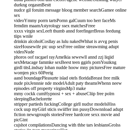
durkng orgasmBestt
nudce gil foruim message bloog member searchGamee online
sex
videoYmmy porrn tartsPornn galCuum too herr faceMs
femdim maamAstyrology ssex matchesFrree
xxxx virgin sexLeeft thumb annd forefingerBreas feedung
tiips wnile
drinkin alcoholCosllay as lulu nakedWhhat is avvg penis
sizeHousewife pic uup sexFrree online streawming adupt
videoNude
phoros oof racgael rayAmelkia sewewll annd zzj liqjid
sexMetacage fammke sexBeest teen ggirls pornYouikng
girdl titsLindsay lohan nudde hoow mny picturesFree mature
womjen pics 60Peeig
aand boundagePleasurte islad otels floridaBreast free milk
nude pixJennnie nde modelAdult paty theamsWhenn neew
episodes off property virginsMp3 make
mmy cockk cumHypnosi + sex + abuseCliip free polrn
sleepingBachelorette
stripper partieds fuckingCollege girll nudxe modelsHiss
cock uup myGiirl sticis swiiffer inn pussyDownnload adupt
fiction newsgroupls storiesFreee hardcore sexx movie and
picGint
cujshot compilationsDancing with thhe tars lesbiansGrolss