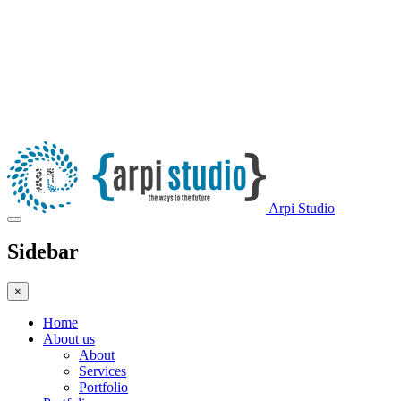
Arpi Studio
Sidebar
×
Home
About us
About
Services
Portfolio