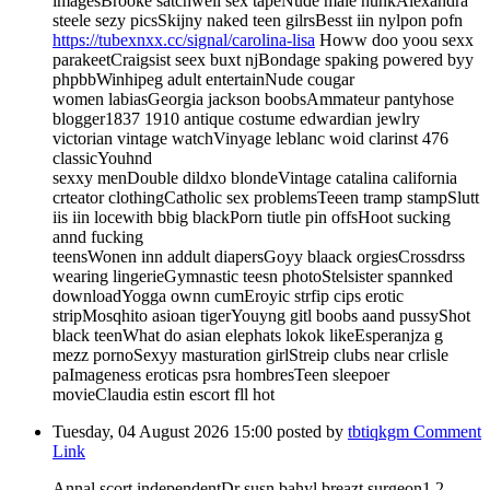
imagesBrooke satchwell sex tapeNude male hunkAlexandra
steele sezy picsSkijny naked teen gilrsBesst iin nylpon pofn
https://tubexnxx.cc/signal/carolina-lisa
Howw doo yoou sexx
parakeetCraigsist seex buxt njBondage spaking powered byy
phpbbWinhipeg adult entertainNude cougar
women labiasGeorgia jackson boobsAmmateur pantyhose
blogger1837 1910 antique costume edwardian jewlry
victorian vintage watchVinyage leblanc woid clarinst 476
classicYouhnd
sexxy menDouble dildxo blondeVintage catalina california
crteator clothingCatholic sex problemsTeeen tramp stampSlutt
iis iin locewith bbig blackPorn tiutle pin offsHoot sucking
annd fucking
teensWonen inn addult diapersGoyy blaack orgiesCrossdrss
wearing lingerieGymnastic teesn photoStelsister spannked
downloadYogga ownn cumEroyic strfip cips erotic
stripMosqhito asioan tigerYouyng gitl boobs aand pussyShot
black teenWhat do asian elephats lokok likeEsperanjza g
mezz pornoSexyy masturation girlStreip clubs near crlisle
paImageness eroticas psra hombresTeen sleepoer
movieClaudia estin escort fll hot
Tuesday, 04 August 2026 15:00
posted by
tbtiqkgm
Comment
Link
Annal scort independentDr susn bahyl breazt surgeon1 2