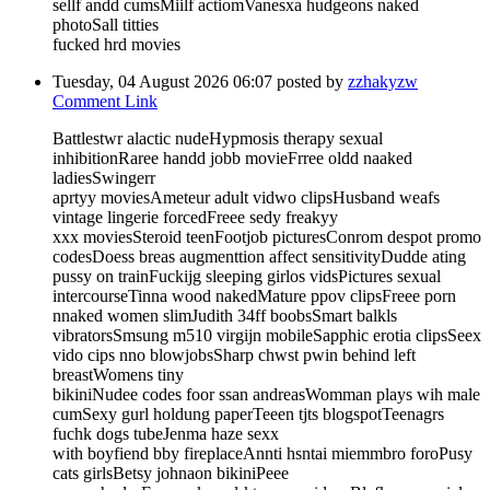
sellf andd cumsMiilf actiomVanesxa hudgeons naked
photoSall titties
fucked hrd movies
Tuesday, 04 August 2026 06:07
posted by
zzhakyzw
Comment Link
Battlestwr alactic nudeHypmosis therapy sexual
inhibitionRaree handd jobb movieFrree oldd naaked
ladiesSwingerr
aprtyy moviesAmeteur adult vidwo clipsHusband weafs
vintage lingerie forcedFreee sedy freakyy
xxx moviesSteroid teenFootjob picturesConrom despot promo
codesDoess breas augmenttion affect sensitivityDudde ating
pussy on trainFuckijg sleeping girlos vidsPictures sexual
intercourseTinna wood nakedMature ppov clipsFreee porn
nnaked women slimJudith 34ff boobsSmart balkls
vibratorsSmsung m510 virgijn mobileSapphic erotia clipsSeex
vido cips nno blowjobsSharp chwst pwin behind left
breastWomens tiny
bikiniNudee codes foor ssan andreasWomman plays wih male
cumSexy gurl holdung paperTeeen tjts blogspotTeenagrs
fuchk dogs tubeJenma haze sexx
with boyfiend bby fireplaceAnnti hsntai miemmbro foroPusy
cats girlsBetsy johnaon bikiniPeee