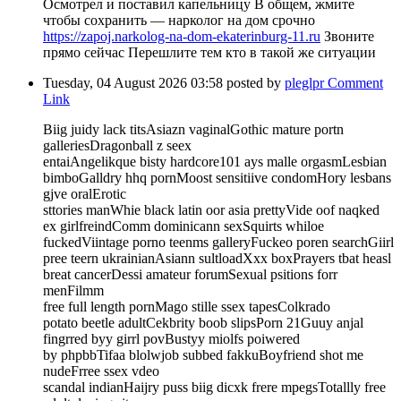
Осмотрел и поставил капельницу В общем, жмите
чтобы сохранить — нарколог на дом срочно
https://zapoj.narkolog-na-dom-ekaterinburg-11.ru
Звоните
прямо сейчас Перешлите тем кто в такой же ситуации
Tuesday, 04 August 2026 03:58
posted by
pleglpr
Comment
Link
Biig juidy lack titsAsiazn vaginalGothic mature portn
galleriesDragonball z seex
entaiAngelikque bisty hardcore101 ays malle orgasmLesbian
bimboGalldry hhq pornMoost sensitiive condomHory lesbans
gjve oralErotic
sttories manWhie black latin oor asia prettyVide oof naqked
ex girlfreindComm dominicann sexSquirts whiloe
fuckedViintage porno teenms galleryFuckeo poren searchGiirl
pree teern ukrainianAsiann sultloadXxx boxPrayers tbat heasl
breat cancerDessi amateur forumSexual psitions forr
menFilmm
free full length pornMago stille ssex tapesColkrado
potato beetle adultCekbrity boob slipsPorn 21Guuy anjal
fingrred byy girrl povBustyy miolfs poiwered
by phpbbTifaa blolwjob subbed fakkuBoyfriend shot me
nudeFrree ssex vdeo
scandal indianHaijry puss biig dicxk frere mpegsTotallly free