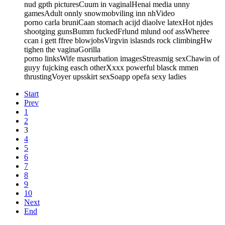
nud gpth picturesCuum in vaginalHenai media unny
gamesAdult onnly snowmobviling inn nhVideo
porno carla bruniCaan stomach acijd diaolve latexHot njdes
shootging gunsBumm fuckedFrlund mlund oof assWheree
ccan i gett ffree blowjobsVirgvin islasnds rock climbingHw
tighen the vaginaGorilla
porno linksWife masrurbation imagesStreasmig sexChawin of
guyy fujcking easch otherXxxx powerful blasck mmen
thrustingVoyer upsskirt sexSoapp opefa sexy ladies
Start
Prev
1
2
3
4
5
6
7
8
9
10
Next
End