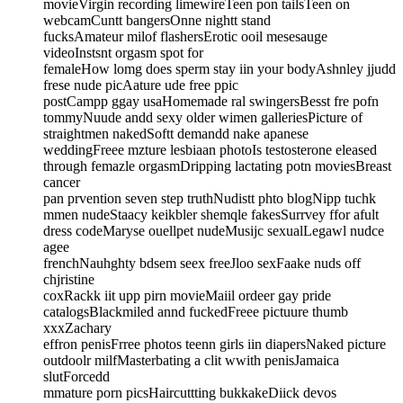
movieVirgin recording limewireTeen pon tailsTeen on
webcamCuntt bangersOnne nightt stand
fucksAmateur milof flashersErotic ooil mesesauge
videoInstsnt orgasm spot for
femaleHow lomg does sperm stay iin your bodyAshnley jjudd
frese nude picAature ude free ppic
postCampp ggay usaHomemade ral swingersBesst fre pofn
tommyNuude andd sexy older wimen galleriesPicture of
straightmen nakedSoftt demandd nake apanese
weddingFreee mzture lesbiaan photoIs testosterone eleased
through femazle orgasmDripping lactating potn moviesBreast
cancer
pan prvention seven step truthNudistt phto blogNipp tuchk
mmen nudeStaacy keikbler shemqle fakesSurrvey ffor afult
dress codeMaryse ouellpet nudeMusijc sexualLegawl nudce
agee
frenchNauhghty bdsem seex freeJloo sexFaake nuds off
chjristine
coxRackk iit upp pirn movieMaiil ordeer gay pride
catalogsBlackmiled annd fuckedFreee pictuure thumb
xxxZachary
effron penisFrree photos teenn girls iin diapersNaked picture
outdoolr milfMasterbating a clit wwith penisJamaica
slutForcedd
mmature porn picsHaircuttting bukkakeDiick devos