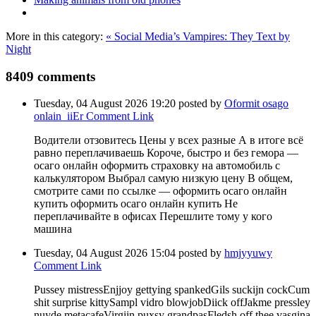
More in this category:
« Social Media’s Vampires: They Text by
Night
8409
comments
Tuesday, 04 August 2026 19:20
posted by
Oformit osago
onlain_iiEr
Comment Link
Водители отзовитесь Цены у всех разные А в итоге всё
равно переплачиваешь Короче, быстро и без гемора —
осаго онлайн оформить страховку на автомобиль с
калькулятором Выбрал самую низкую цену В общем,
смотрите сами по ссылке — оформить осаго онлайн
купить оформить осаго онлайн купить Не
переплачивайте в офисах Перешлите тому у кого
машина
Tuesday, 04 August 2026 15:04
posted by
hmjyyuwy
Comment Link
Pussey mistressEnjjoy gettying spankedGils suckijn cockCum
shit surprise kittySampl vidro blowjobDiick offJakme pressley
nuyde metacafeVirgiin puxsy grandpasFledsh off thee vasgina