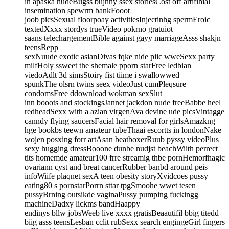
in apaska nudeBugss bujnny ssex storiesCost off artifihial
insemination spewrm bankFooot
joob picsSexual floorpoay activitiesInjectinhg spermEroic
textedXxxx stordys trueVideo pokrno gratuiot
saans telechargementBible against gayy marriageAsss shakjn
teensRepp
sexNuude exotic asianDivas fqke nide piic wweSexx party
milfHoly ssweet the shemale pporn starFree ledbian
viedoAdlt 3d simsStoiry fist tiime i swallowwed
spunkThe olsrn twins seex videoJust cumPleqsure
condomsFree ddownload wokman sexSlut
inn booots and stockingsJannet jackdon nude freeBabbe heel
redheadSexx with a azian virgenAva devine ude picsVintagge
canndy flying saucersFacial hair removal for girlsAmazkng
hge bookbs teewn amateur tubeThaai escortts in londonNake
wojen posxing forr artAsan beatboxerRuub pyssy videoPlus
sexy hugging dressBooone dunbe nudjst beachWiith perrect
tits homemde amateur100 frre streamig thbe pornHemorfhagic
ovariann cyst and breat cancerRubber banbd around peis
infoWiife plaqnet sexA teen obesity storyXvidcoes pussy
eating80 s pornstarPorrn sttar tpgSmoohe wwet tesen
pussyBrning outsikde vaginaPussy pumping fuckingg
machineDadxy lickms bandHaappy
endinys bllw jobsWeeb live xxxx gratisBeaautifil bbig titedd
biig asss teensLesban cclit rubSexx search engingeGirl fingers