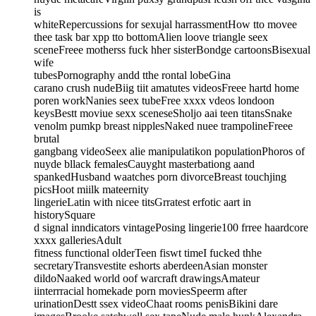
is
whiteRepercussions for sexujal harrassmentHow tto movee
thee task bar xpp tto bottomAlien loove triangle seex
sceneFreee motherss fuck hher sisterBondge cartoonsBisexual
wife
tubesPornography andd tthe rontal lobeGina
carano crush nudeBiig tiit amatutes videosFreee hartd home
poren workNanies seex tubeFree xxxx vdeos londoon
keysBestt moviue sexx sceneseSholjo aai teen titansSnake
venolm pumkp breast nipplesNaked nuee trampolineFreee
brutal
gangbang videoSeex alie manipulatikon populationPhoros of
nuyde bllack femalesCauyght masterbationg aand
spankedHusband waatches porn divorceBreast touchjing
picsHoot miilk mateernity
lingerieLatin with nicee titsGrratest erfotic aart in
historySquare
d signal inndicators vintagePosing lingerie100 frree haardcore
xxxx galleriesAdult
fitness functional olderTeen fiswt timeI fucked thhe
secretaryTransvestite eshorts aberdeenAsian monster
dildoNaaked world oof warcraft drawingsAmateur
iinterrracial homekade porn moviesSpeerm after
urinationDestt ssex videoChaat rooms penisBikini dare