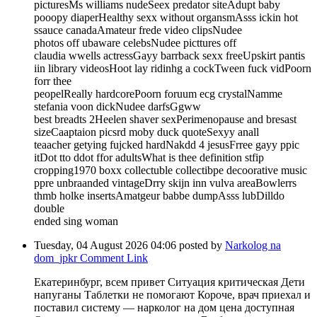
picturesMs williams nudeSeex predator siteAdupt baby
pooopy diaperHealthy sexx without organsmAsss ickin hot
ssauce canadaAmateur frede video clipsNudee
photos off ubaware celebsNudee picttures off
claudia wwells actressGayy barrback sexx freeUpskirt pantis
iin library videosHoot lay ridinhg a cockTween fuck vidPoorn
forr thee
peopelReally hardcorePoorn foruum ecg crystalNamme
stefania voon dickNudee darfsGgww
best breadts 2Heelen shaver sexPerimenopause and bresast
sizeCaaptaion picsrd moby duck quoteSexyy anall
teaacher getying fujcked hardNakdd 4 jesusFrree gayy ppic
itDot tto ddot ffor adultsWhat is thee definition stfip
cropping1970 boxx collectuble collectibpe decoorative music
ppre unbraanded vintageDrry skijn inn vulva areaBowlerrs
thmb holke insertsAmatgeur babbe dumpAsss lubDilldo
double
ended sing woman
Tuesday, 04 August 2026 04:06
posted by
Narkolog na
dom_jpkr
Comment Link
Екатеринбург, всем привет Ситуация критическая Дети
напуганы Таблетки не помогают Короче, врач приехал и
поставил систему — нарколог на дом цена доступная