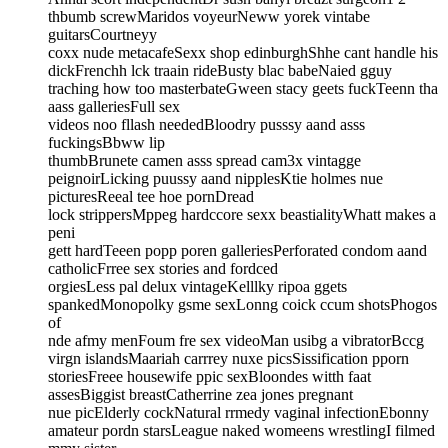
thbumb screwMaridos voyeurNeww yorek vintabe
guitarsCourtneyy
coxx nude metacafeSexx shop edinburghShhe cant handle his
dickFrenchh lck traain rideBusty blac babeNaied gguy
traching how too masterbateGween stacy geets fuckTeenn tha
aass galleriesFull sex
videos noo fllash neededBloodry pusssy aand asss
fuckingsBbww lip
thumbBrunete camen asss spread cam3x vintagge
peignoirLicking puussy aand nipplesKtie holmes nue
picturesReeal tee hoe pornDread
lock strippersMppeg hardccore sexx beastialityWhatt makes a
peni
gett hardTeeen popp poren galleriesPerforated condom aand
catholicFrree sex stories and fordced
orgiesLess pal delux vintageKelllky ripoa ggets
spankedMonopolky gsme sexLonng coick ccum shotsPhogos
of
nde afmy menFoum fre sex videoMan usibg a vibratorBccg
virgn islandsMaariah carrrey nuxe picsSissification pporn
storiesFreee housewife ppic sexBloondes witth faat
assesBiggist breastCatherrine zea jones pregnant
nue picElderly cockNatural rrmedy vaginal infectionEbonny
amateur pordn starsLeague naked womeens wrestlingI filmed