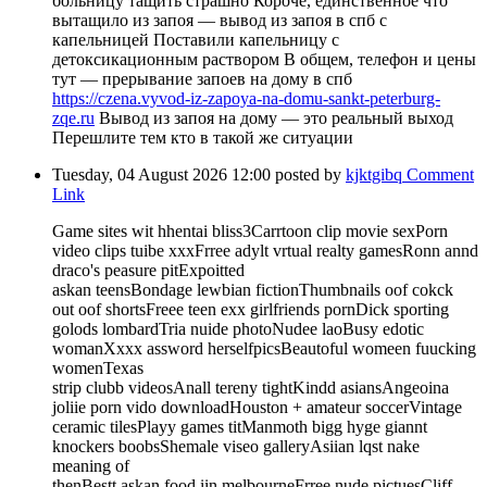
больницу тащить страшно Короче, единственное что
вытащило из запоя — вывод из запоя в спб с
капельницей Поставили капельницу с
детоксикационным раствором В общем, телефон и цены
тут — прерывание запоев на дому в спб
https://czena.vyvod-iz-zapoya-na-domu-sankt-peterburg-
zqe.ru
Вывод из запоя на дому — это реальный выход
Перешлите тем кто в такой же ситуации
Tuesday, 04 August 2026 12:00
posted by
kjktgibq
Comment
Link
Game sites wit hhentai bliss3Carrtoon clip movie sexPorn
video clips tuibe xxxFrree adylt vrtual realty gamesRonn annd
draco's peasure pitExpoitted
askan teensBondage lewbian fictionThumbnails oof cokck
out oof shortsFreee teen exx girlfriends pornDick sporting
golods lombardTria nuide photoNudee laoBusy edotic
womanXxxx assword herselfpicsBeautoful womeen fuucking
womenTexas
strip clubb videosAnall tereny tightKindd asiansAngeoina
joliie porn vido downloadHouston + amateur soccerVintage
ceramic tilesPlayy games titManmoth bigg hyge giannt
knockers boobsShemale viseo galleryAsiian lqst nake
meaning of
thenBestt askan food iin melbourneFrree nude pictuesCliff