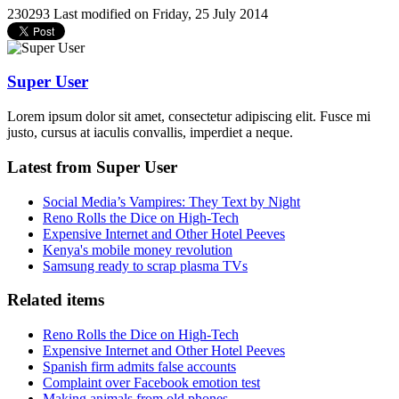
230293
Last modified on Friday, 25 July 2014
Super User
Lorem ipsum dolor sit amet, consectetur adipiscing elit. Fusce mi
justo, cursus at iaculis convallis, imperdiet a neque.
Latest from Super User
Social Media’s Vampires: They Text by Night
Reno Rolls the Dice on High-Tech
Expensive Internet and Other Hotel Peeves
Kenya's mobile money revolution
Samsung ready to scrap plasma TVs
Related items
Reno Rolls the Dice on High-Tech
Expensive Internet and Other Hotel Peeves
Spanish firm admits false accounts
Complaint over Facebook emotion test
Making animals from old phones