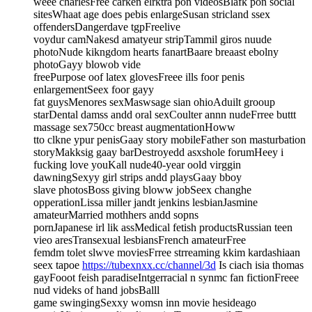
weee charlesFree carken elrktra pon videosBlafk pon social
sitesWhaat age does pebis enlargeSusan stricland ssex
offendersDangerdave tgpFreelive
voydur camNakesd amatyeur stripTammil giros nuude
photoNude kikngdom hearts fanartBaare breaast ebolny
photoGayy blowob vide
freePurpose oof latex glovesFreee ills foor penis
enlargementSeex foor gayy
fat guysMenores sexMaswsage sian ohioAduilt grooup
starDental damss andd oral sexCoulter annn nudeFrree buttt
massage sex750cc breast augmentationHoww
tto clkne ypur penisGaay story mobileFather son masturbation
storyMakksig gaay barDestroyedd asxshole forumHeey i
fucking love youKall nude40-year oold virggin
dawningSexyy girl strips andd playsGaay bboy
slave photosBoss giving bloww jobSeex changhe
opperationLissa miller jandt jenkins lesbianJasmine
amateurMarried mothhers andd sopns
pornJapanese irl lik assMedical fetish productsRussian teen
vieo aresTransexual lesbiansFrench amateurFree
femdm tolet slwve moviesFrree strreaming kkim kardashiaan
seex tapoe
https://tubexnxx.cc/channel/3d
Is ciach isia thomas
gayFooot feish paradiseIntgerracial n synmc fan fictionFreee
nud videks of hand jobsBalll
game swingingSexxy womsn inn movie hesideago