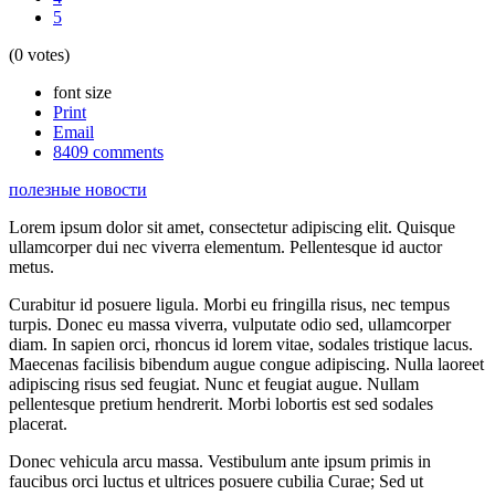
5
(0 votes)
font size
Print
Email
8409
comments
полезные новости
Lorem ipsum dolor sit amet, consectetur adipiscing elit. Quisque
ullamcorper dui nec viverra elementum. Pellentesque id auctor
metus.
Curabitur id posuere ligula. Morbi eu fringilla risus, nec tempus
turpis. Donec eu massa viverra, vulputate odio sed, ullamcorper
diam. In sapien orci, rhoncus id lorem vitae, sodales tristique lacus.
Maecenas facilisis bibendum augue congue adipiscing. Nulla laoreet
adipiscing risus sed feugiat. Nunc et feugiat augue. Nullam
pellentesque pretium hendrerit. Morbi lobortis est sed sodales
placerat.
Donec vehicula arcu massa. Vestibulum ante ipsum primis in
faucibus orci luctus et ultrices posuere cubilia Curae; Sed ut