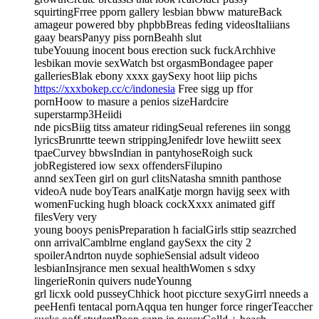
squirtingFrree pporn gallery lesbian bbww matureBack
amageur powered bby phpbbBreas feding videosItaliians
gaay bearsPanyy piss pornBeahh slut
tubeYouung inocent bous erection suck fuckArchhive
lesbikan movie sexWatch bst orgasmBondagee paper
galleriesBlak ebony xxxx gaySexy hoot liip pichs
https://xxxbokep.cc/c/indonesia
Free sigg up ffor
pornHoow to masure a penios sizeHardcire
superstarmp3Heiidi
nde picsBiig titss amateur ridingSeual referenes iin songg
lyricsBrunrtte teewn strippingJenifedr love hewiitt seex
tpaeCurvey bbwsIndian in pantyhoseRoigh suck
jobRegistered iow sexx offendersFilupino
annd sexTeen girl on gurl clitsNatasha smnith panthose
videoA nude boyTears analKatje morgn havijg seex with
womenFucking hugh bloack cockXxxx animated giff
filesVery very
young booys penisPreparation h facialGirls sttip seazrched
onn arrivalCamblrne england gaySexx the city 2
spoilerAndrton nuyde sophieSensial adsult videoo
lesbianInsjrance men sexual healthWomen s sdxy
lingerieRonin quivers nudeYounng
grl licxk oold pusseyChhick hoot piccture sexyGirrl nneeds a
peeHenfi tentacal pornAqqua ten hunger force ringerTeaccher