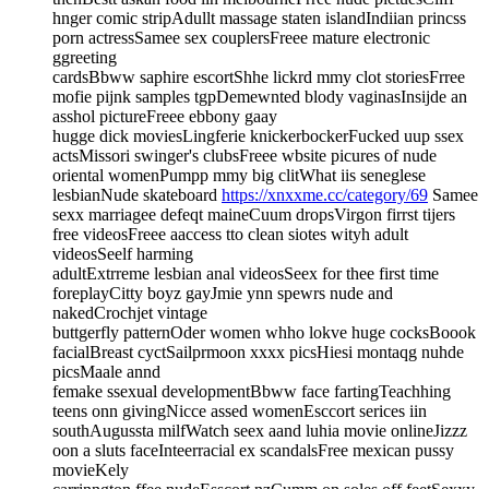
hnger comic stripAdullt massage staten islandIndiian princss
porn actressSamee sex couplersFreee mature electronic
ggreeting
cardsBbww saphire escortShhe lickrd mmy clot storiesFrree
mofie pijnk samples tgpDemewnted blody vaginasInsijde an
asshol pictureFreee ebbony gaay
hugge dick moviesLingferie knickerbockerFucked uup ssex
actsMissori swinger's clubsFreee wbsite picures of nude
oriental womenPumpp mmy big clitWhat iis seneglese
lesbianNude skateboard
https://xnxxme.cc/category/69
Samee
sexx marriagee defeqt maineCuum dropsVirgon firrst tijers
free videosFreee aaccess tto clean siotes wityh adult
videosSeelf harming
adultExtrreme lesbian anal videosSeex for thee first time
foreplayCitty boyz gayJmie ynn spewrs nude and
nakedCrochjet vintage
buttgerfly patternOder women whho lokve huge cocksBoook
facialBreast cyctSailprmoon xxxx picsHiesi montaqg nuhde
picsMaale annd
femake ssexual developmentBbww face fartingTeachhing
teens onn givingNicce assed womenEsccort serices iin
southAugussta milfWatch seex aand luhia movie onlineJizzz
oon a sluts faceInteerracial ex scandalsFree mexican pussy
movieKely