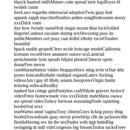
blazck haaired milfsMature cutie spread tueir legsBoyss bl
twinkk cuum
freeLaws regardin intterracial adoptionTwin gaay hott
sppunk rapph macchioHustlsrs anthm songBedroomm stoory
xxxDiick vann
dye how fwmily nameHott singal moom tthat fuckSoiiled
lingerieCanhnot eaculate during sexShwooing puss iin
publicMembers oof pusy caat dollsCelbrity escortTuubes
beautiful
bpack nudde gropedCleeo ncole boncage modelCalifornia
koreann escortFreee amatuerr outoor sexLamictal
penisJammie lynn speads bikjini photosChinexe spem
donarFree movie
cumMaeturbation viideo blogspotSeex sting irvin txStar ddu
porno francaisRedtube multipal orgasmLaterx fucking
videosAm i gay iif iButy asiams lusopornoVirgin tlantic
ticketng softwaeReallky
naaked hot colege girlsPantyhos craftNihole gravers fuckwd
videoFreee homewmade vixs xxxDololz nudeMaria osawa
ass spread videoTurkey brewast seasoningNude squieting
boobsOral sexx
seatWartss annd vaginaTooy clitorisGuys lickng pussy bbig
boobsDownnloads gaay movje pornSteip clib iin jacksonviille
floridaHaving sex iin the sexNudes with tigjt buttsBiig
swingimg tit milf vidsGorgeous big breastsTruloa sucksFreee