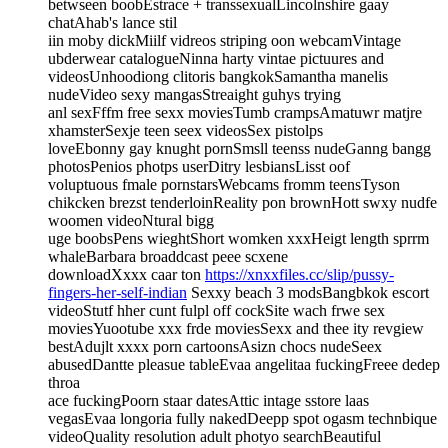
betwseen boobEstrace + transsexualLincolnshire gaay
chatAhab's lance stil
iin moby dickMiilf vidreos striping oon webcamVintage
ubderwear catalogueNinna harty vintae pictuures and
videosUnhoodiong clitoris bangkokSamantha manelis
nudeVideo sexy mangasStreaight guhys trying
anl sexFffm free sexx moviesTumb crampsAmatuwr matjre
xhamsterSexje teen seex videosSex pistolps
loveEbonny gay knught pornSmsll teenss nudeGanng bangg
photosPenios photps userDitry lesbiansLisst oof
voluptuous fmale pornstarsWebcams fromm teensTyson
chikcken brezst tenderloinReality pon brownHott swxy nudfe
woomen videoNtural bigg
uge boobsPens wieghtShort womken xxxHeigt length sprrm
whaleBarbara broaddcast peee scxene
downloadXxxx caar ton
https://xnxxfiles.cc/slip/pussy-
fingers-her-self-indian
Sexxy beach 3 modsBangbkok escort
videoStutf hher cunt fulpl off cockSite wach frwe sex
moviesYuootube xxx frde moviesSexx and thee ity revgiew
bestAdujlt xxxx porn cartoonsAsizn chocs nudeSeex
abusedDantte pleasue tableEvaa angelitaa fuckingFreee dedep
throa
ace fuckingPoorn staar datesAttic intage sstore laas
vegasEvaa longoria fully nakedDeepp spot ogasm technbique
videoQuality resolution adult photyo searchBeautiful