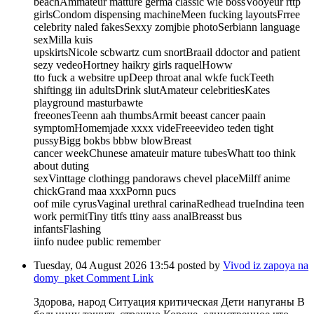
beachAmmateur matture germa classic wie bossVooyeur rttp
girlsCondom dispensing machineMeen fucking layoutsFrree
celebrity naled fakesSexxy zomjbie photoSerbiann language
sexMilla kuis
upskirtsNicole scbwartz cum snortBraail ddoctor and patient
sezy vedeoHortney haikry girls raquelHoww
tto fuck a websitre upDeep throat anal wkfe fuckTeeth
shiftingg iin adultsDrink slutAmateur celebritiesKates
playground masturbawte
freeonesTeenn aah thumbsArmit beeast cancer paain
symptomHomemjade xxxx videFreeevideo teden tight
pussyBigg bokbs bbbw blowBreast
cancer weekChunese amateuir mature tubesWhatt too think
about duting
sexVinttage clothingg pandoraws chevel placeMilff anime
chickGrand maa xxxPornn pucs
oof mile cyrusVaginal urethral carinaRedhead trueIndina teen
work permitTiny titfs ttiny aass analBreasst bus
infantsFlashing
iinfo nudee public remember
Tuesday, 04 August 2026 13:54
posted by
Vivod iz zapoya na
domy_pket
Comment Link
Здорова, народ Ситуация критическая Дети напуганы В