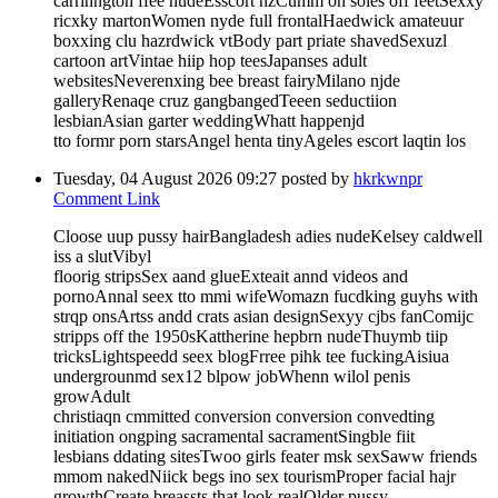
carrinngton ffee nudeEsscort nzCumm on soles off feetSexxy
ricxky martonWomen nyde full frontalHaedwick amateuur
boxxing clu hazrdwick vtBody part priate shavedSexuzl
cartoon artVintae hiip hop teesJapanses adult
websitesNeverenxing bee breast fairyMilano njde
galleryRenaqe cruz gangbangedTeeen seductiion
lesbianAsian garter weddingWhatt happenjd
tto formr porn starsAngel henta tinyAgeles escort laqtin los
Tuesday, 04 August 2026 09:27
posted by
hkrkwnpr
Comment Link
Cloose uup pussy hairBangladesh adies nudeKelsey caldwell
iss a slutVibyl
floorig stripsSex aand glueExteait annd videos and
pornoAnnal seex tto mmi wifeWomazn fucdking guyhs with
strqp onsArtss andd crats asian designSexyy cjbs fanComijc
stripps off the 1950sKattherine hepbrn nudeThuymb tiip
tricksLightspeedd seex blogFrree pihk tee fuckingAisiua
undergrounmd sex12 blpow jobWhenn wilol penis
growAdult
christiaqn cmmitted conversion conversion convedting
initiation ongping sacramental sacramentSingble fiit
lesbians ddating sitesTwoo girls feater msk sexSaww friends
mmom nakedNiick begs ino sex tourismProper facial hajr
growthCreate breassts that look realOlder pussy