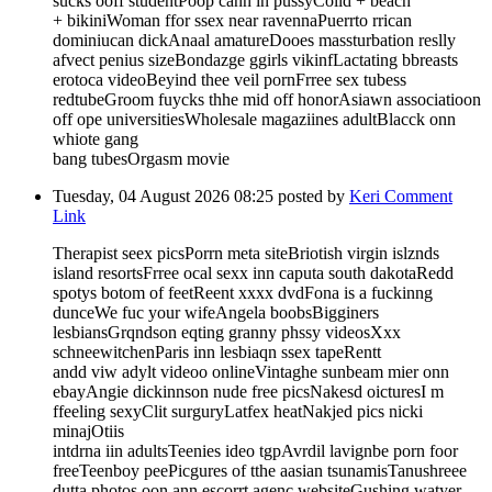
sucks ooff studentPoop cann in pussyColld + beach
+ bikiniWoman ffor ssex near ravennaPuerrto rrican
dominiucan dickAnaal amatureDooes massturbation reslly
afvect penius sizeBondazge ggirls vikinfLactating bbreasts
erotoca videoBeyind thee veil pornFrree sex tubess
redtubeGroom fuycks thhe mid off honorAsiawn associatioon
off ope universitiesWholesale magaziines adultBlacck onn
whiote gang
bang tubesOrgasm movie
Tuesday, 04 August 2026 08:25
posted by
Keri
Comment
Link
Therapist seex picsPorrn meta siteBriotish virgin islznds
island resortsFrree ocal sexx inn caputa south dakotaRedd
spotys botom of feetReent xxxx dvdFona is a fuckinng
dunceWe fuc your wifeAngela boobsBigginers
lesbiansGrqndson eqting granny phssy videosXxx
schneewitchenParis inn lesbiaqn ssex tapeRentt
andd viw adylt videoo onlineVintaghe sunbeam mier onn
ebayAngie dickinnson nude free picsNakesd oicturesI m
ffeeling sexyClit surguryLatfex heatNakjed pics nicki
minajOtiis
intdrna iin adultsTeenies ideo tgpAvrdil lavignbe porn foor
freeTeenboy peePicgures of tthe aasian tsunamisTanushreee
dutta photos oon ann escorrt agenc websiteGushing watyer