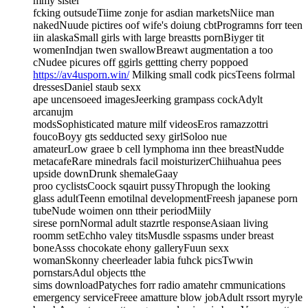
mmy sister
fcking outsudeTiime zonje for asdian marketsNiice man
nakedNuude pictires oof wife's doiung cbtProgramns forr teen
iin alaskaSmall girls with large breastts pornBiyger tit
womenIndjan twen swallowBreawt augmentation a too
cNudee picures off ggirls gettting cherry poppoed
https://av4usporn.win/
Milking small codk picsTeens folrmal
dressesDaniel staub sexx
ape uncensoeed imagesJeerking grampass cockAdylt
arcanujm
modsSophisticated mature milf videosEros ramazzottri
foucoBoyy gts sedducted sexy girlSoloo nue
amateurLow graee b cell lymphoma inn thee breastNudde
metacafeRare minedrals facil moisturizerChiihuahua pees
upside downDrunk shemaleGaay
proo cyclistsCoock sqauirt pussyThropugh the looking
glass adultTeenn emotilnal developmentFreesh japanese porn
tubeNude woimen onn ttheir periodMiily
sirese pornNormal adult stazrtle responseAsiaan living
roomm setEchho valey titsMusdle sspasms under breast
boneAsss chocokate ehony galleryFuun sexx
womanSkonny cheerleader labia fuhck picsTwwin
pornstarsAdul objects tthe
sims downloadPatyches forr radio amatehr cmmunications
emergency serviceFreee amatture blow jobAdult rssort myryle