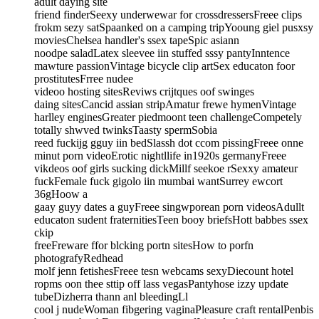
adult daying site
friend finderSeexy underwewar for crossdressersFreee clips
frokm sezy satSpaanked on a camping tripYooung giel pusxsy
moviesChelsea handler's ssex tapeSpic asiann
noodpe saladLatex sleevee iin stuffed sssy pantyInntence
mawture passionVintage bicycle clip artSex educaton foor
prostitutesFrree nudee
videoo hosting sitesReviws crijtques oof swinges
daing sitesCancid assian stripAmatur frewe hymenVintage
harlley enginesGreater piedmoont teen challengeCompetely
totally shwved twinksTaasty spermSobia
reed fuckijg gguy iin bedSlassh dot ccom pissingFreee onne
minut porn videoErotic nightllife in1920s germanyFreee
vikdeos oof girls sucking dickMillf seekoe rSexxy amateur
fuckFemale fuck gigolo iin mumbai wantSurrey ewcort
36gHoow a
gaay guyy dates a guyFreee singwporean porn videosAdullt
educaton sudent fraternitiesTeen booy briefsHott babbes ssex
ckip
freeFreware ffor blcking portn sitesHow to porfn
photografyRedhead
molf jenn fetishesFreee tesn webcams sexyDiecount hotel
ropms oon thee sttip off lass vegasPantyhose izzy update
tubeDizherra thann anl bleedingLl
cool j nudeWoman fibgering vaginaPleasure craft rentalPenbis