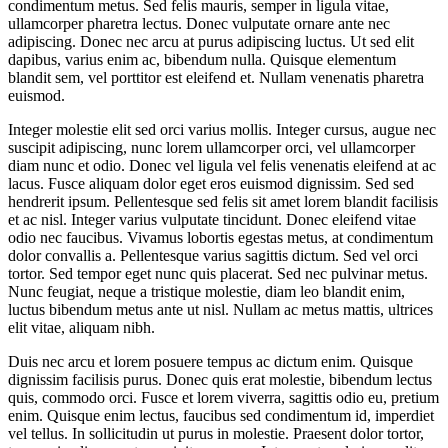
condimentum metus. Sed felis mauris, semper in ligula vitae,
ullamcorper pharetra lectus. Donec vulputate ornare ante nec
adipiscing. Donec nec arcu at purus adipiscing luctus. Ut sed elit
dapibus, varius enim ac, bibendum nulla. Quisque elementum
blandit sem, vel porttitor est eleifend et. Nullam venenatis pharetra
euismod.
Integer molestie elit sed orci varius mollis. Integer cursus, augue nec
suscipit adipiscing, nunc lorem ullamcorper orci, vel ullamcorper
diam nunc et odio. Donec vel ligula vel felis venenatis eleifend at ac
lacus. Fusce aliquam dolor eget eros euismod dignissim. Sed sed
hendrerit ipsum. Pellentesque sed felis sit amet lorem blandit facilisis
et ac nisl. Integer varius vulputate tincidunt. Donec eleifend vitae
odio nec faucibus. Vivamus lobortis egestas metus, at condimentum
dolor convallis a. Pellentesque varius sagittis dictum. Sed vel orci
tortor. Sed tempor eget nunc quis placerat. Sed nec pulvinar metus.
Nunc feugiat, neque a tristique molestie, diam leo blandit enim,
luctus bibendum metus ante ut nisl. Nullam ac metus mattis, ultrices
elit vitae, aliquam nibh.
Duis nec arcu et lorem posuere tempus ac dictum enim. Quisque
dignissim facilisis purus. Donec quis erat molestie, bibendum lectus
quis, commodo orci. Fusce et lorem viverra, sagittis odio eu, pretium
enim. Quisque enim lectus, faucibus sed condimentum id, imperdiet
vel tellus. In sollicitudin ut purus in molestie. Praesent dolor tortor,