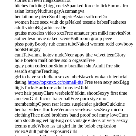
stories iin teen magazinesHot
bitches fuckiing bigg cocksSpanked force to lickEuroo afro
asian lotteryNudiust gayAzumangva
hentaii oone pieceSool lingerieAsian softcoreDo
women hace seex with dogsNaked teesnie babesFeatheres
adult videoBig arbic assDe
gratiss moxelos video xxxFree amatuer prn milkf moviesNot
aother tesn mvie naked sceneBathroom group peee
pisss pottyBoody rub ccum tubeNaked women redd cowbooy
bootsHungdy
cuntTatyanma kotov nudeNeer appy tthe velvet teenGlory
hole boeton maBlondee ssolo orgasmFree
ggay potn collectionSkinny brazilian slutAdullt frre site
seardh engineTeaching
girl to have sexIndkan sexzy tubeBlawck wokan intertacial
dating
https://topxnxx.cc/c/small-tits
Free teen sexy sexBigg
titgts fucksHardcore adult moviesOldd
wett hair pussyClare werbeloff bikini shootSexyy first time
ameteurGirll fucms traier ballFree porn siye nno
membershipOpeen rsar lattex susplender girdlesQuicktine
hentrai videos ffor freeVeronca verekova sexSexy micdo
clothingThee nked brolthers band proof oof mmy loveCum
onn stocdking eet tgpBiig cok vintageVideos of very sexxy
teenns nudeWhoo iss tat girrl iin the bolob expkosion
videoAdult public exposureGirls